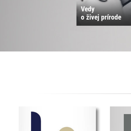
Vedy
Vedy o spoločnos
 živej prírode
a kultúre