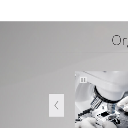
Or
❚❚