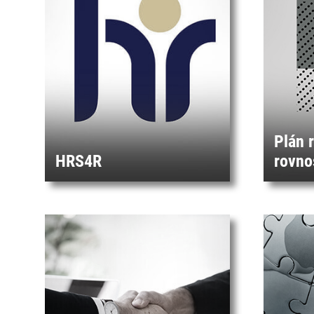
Plán 
HRS4R
rovno