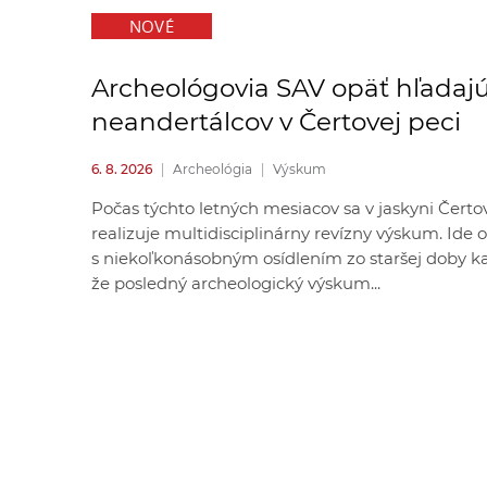
NOVÉ
Archeológovia SAV opäť hľadaj
neandertálcov v Čertovej peci
6. 8. 2026
|
Archeológia
|
Výskum
Počas týchto letných mesiacov sa v jaskyni Čerto
realizuje multidisciplinárny revízny výskum. Ide 
s niekoľkonásobným osídlením zo staršej doby k
že posledný archeologický výskum...