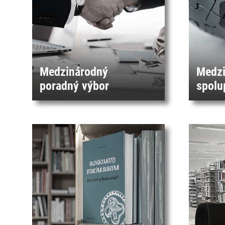
Medzinárodný
Medzi
poradný výbor
spolu