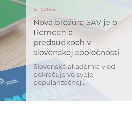
o
v
12. 2. 2026
n
n
Nová brožúra SAV je o
í
i
č
Rómoch a
k
predsudkoch v
e
a
slovenskej spoločnosti
c
n
h
Slovenská akadémia vied
a
a
pokračuje vo svojej
p
r
popularizačnej...
s
a
c
t
o
v
r
n
í
á