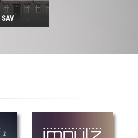
m SAV
Predsedníctvo SAV