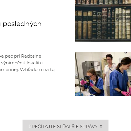
ú posledných
va pec pri Radošine
o výnimočnú lokalitu
amennej. Vzhľadom na to,
»
PREČÍTAJTE SI ĎALŠIE SPRÁVY