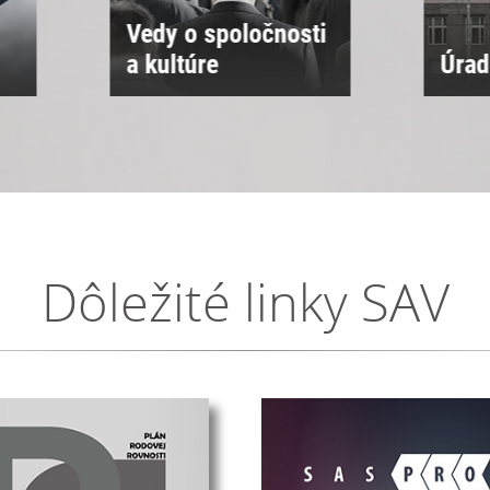
ti
Úrad SAV
Sne
Dôležité linky SAV