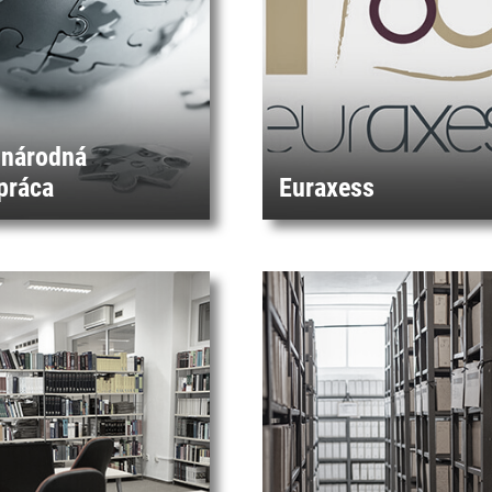
národná
práca
Euraxess