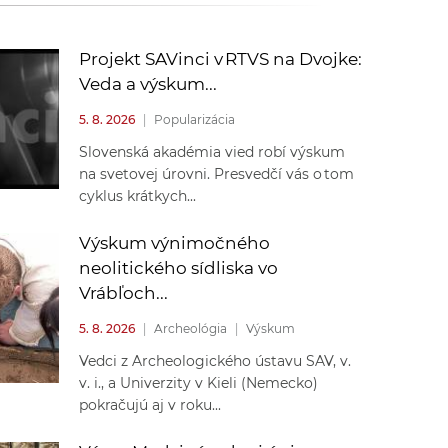
k
o
n
c
Projekt SAVinci v RTVS na Dvojke:
h
Veda a výskum...
k
S
5. 8. 2026
|
Popularizácia
A
a
Slovenská akadémia vied robí výskum
V
na svetovej úrovni. Presvedčí vás o tom
c
cyklus krátkych...
h
Výskum výnimočného
neolitického sídliska vo
S
Vrábľoch...
5. 8. 2026
|
Archeológia
|
Výskum
A
Vedci z Archeologického ústavu SAV, v.
v. i., a Univerzity v Kieli (Nemecko)
V
pokračujú aj v roku...