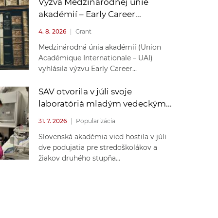
Výzva Medzinárodnej únie
akadémií – Early Career...
4. 8. 2026
|
Grant
Medzinárodná únia akadémií (Union
Académique Internationale – UAI)
vyhlásila výzvu Early Career...
SAV otvorila v júli svoje
laboratóriá mladým vedeckým...
31. 7. 2026
|
Popularizácia
Slovenská akadémia vied hostila v júli
dve podujatia pre stredoškolákov a
žiakov druhého stupňa...