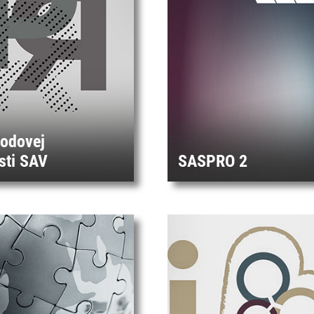
rodovej
sti SAV
SASPRO 2