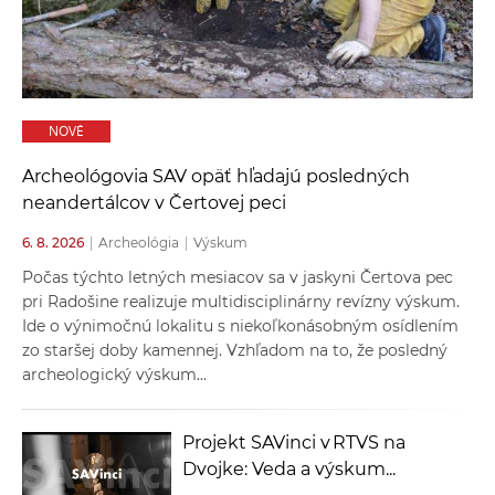
a
c
o
v
n
NOVÉ
í
Archeológovia SAV opäť hľadajú posledných
k
neandertálcov v Čertovej peci
o
c
6. 8. 2026
|
Archeológia
|
Výskum
h
Počas týchto letných mesiacov sa v jaskyni Čertova pec
S
pri Radošine realizuje multidisciplinárny revízny výskum.
A
Ide o výnimočnú lokalitu s niekoľkonásobným osídlením
V
zo staršej doby kamennej. Vzhľadom na to, že posledný
archeologický výskum...
Projekt SAVinci v RTVS na
Dvojke: Veda a výskum...