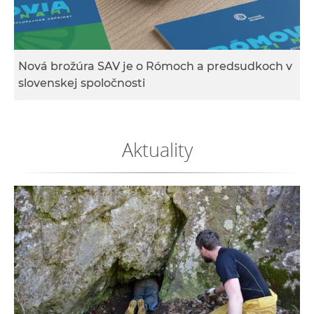
e
v
p
r
Nová brožúra SAV je o Rómoch a predsudkoch v
a
slovenskej spoločnosti
c
o
v
Aktuality
n
í
č
k
a
c
h
a
p
r