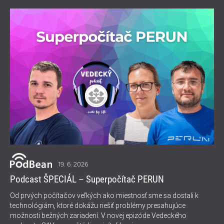
19. 6. 2026
Podcast ŠPECIÁL – Superpočítač PERUN
Od prvých počítačov veľkých ako miestnosť sme sa dostali k
technológiám, ktoré dokážu riešiť problémy presahujúce
možnosti bežných zariadení. V novej epizóde Vedeckého