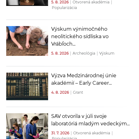
5. 8. 2026
|
Otvorená akadémia
|
Popularizácia
Výskum výnimočného
neolitického sídliska vo
Vrábľoch...
5. 8. 2026
|
Archeológia
|
Výskum
Výzva Medzinárodnej únie
akadémií – Early Career...
4. 8. 2026
|
Grant
SAV otvorila v júli svoje
laboratóriá mladým vedeckým...
31. 7. 2026
|
Otvorená akadémia
|
Popularizácia