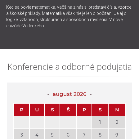
Keď sa povie matematika, väčšina z nás si predstaví čísla, vzorce
a školské príklady. Matematika však nie je len o počítaní. Je aj o
logike, vzťahoch, štruktúrach a spôsoboch myslenia. V novej
epizóde Vedeckého...
Konferencie a odborné podujatia
august 2026
P
U
S
Š
P
S
N
1
2
3
4
5
6
7
8
9