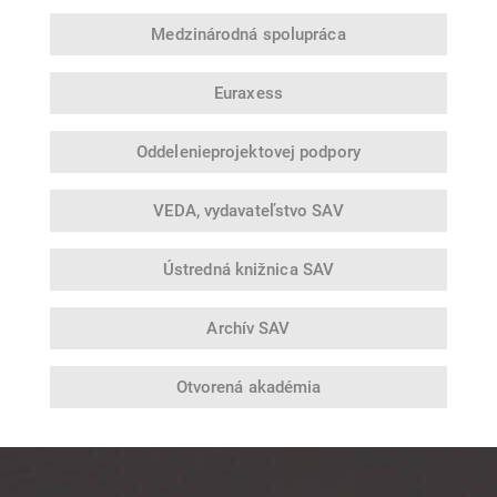
Medzinárodná
spolupráca
Euraxess
Oddelenie
projektovej podpory
VEDA,
vydavateľstvo SAV
Ústredná
knižnica SAV
Archív SAV
Otvorená
akadémia