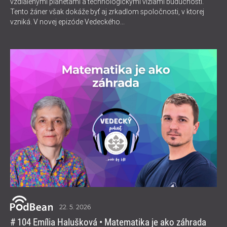
vzdialenými planétami a technologickými víziami budúcnosti.
Tento žáner však dokáže byť aj zrkadlom spoločnosti, v ktorej
vzniká. V novej epizóde Vedeckého...
22. 5. 2026
# 104 Emília Halušková • Matematika je ako záhrada