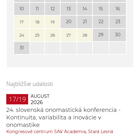
10
11
12
13
14
15
16
20
21
22
23
17
18
19
29
30
24
25
26
27
28
31
Najbližšie udalosti
AUGUST
17/19
2026
24. slovenská onomastická konferencia -
Kontinuita, variabilita a inovácie v
onomastike
Kongresové centrum SAV Academia, Stará Lesná