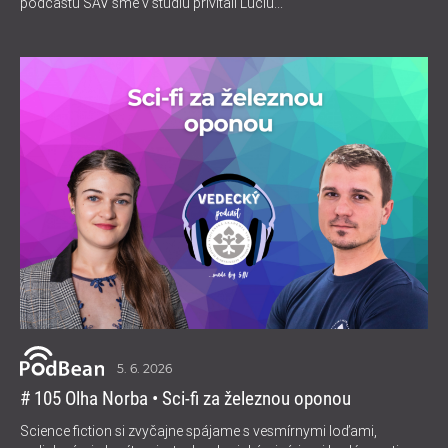
podcastu SAV sme v štúdiu privítali Luciu...
5. 6. 2026
# 105 Olha Norba • Sci-fi za železnou oponou
Science fiction si zvyčajne spájame s vesmírnymi loďami,