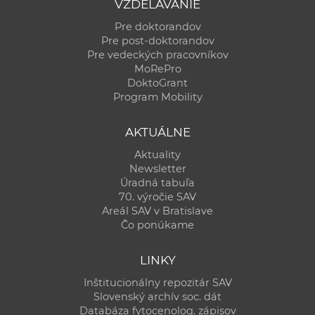
VZDELÁVANIE
Pre doktorandov
Pre post-doktorandov
Pre vedeckých pracovníkov
MoRePro
DoktoGrant
Program Mobility
AKTUÁLNE
Aktuality
Newsletter
Úradná tabuľa
70. výročie SAV
Areál SAV v Bratislave
Čo ponúkame
LINKY
Inštitucionálny repozitár SAV
Slovenský archív soc. dát
Databáza fytocenolog. zápisov