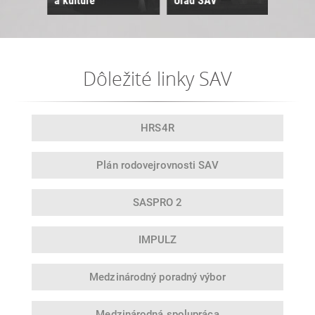
a kultúre
Úrad SAV
Sne
Dôležité linky SAV
HRS4R
Plán rodovej
rovnosti SAV
SASPRO 2
IMPULZ
Medzinárodný
poradný výbor
Medzinárodná
spolupráca