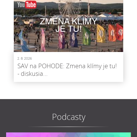
2. 8. 2026
SAV na POHODE: Zmena klímy je tu!
- diskusia...
Podcasty