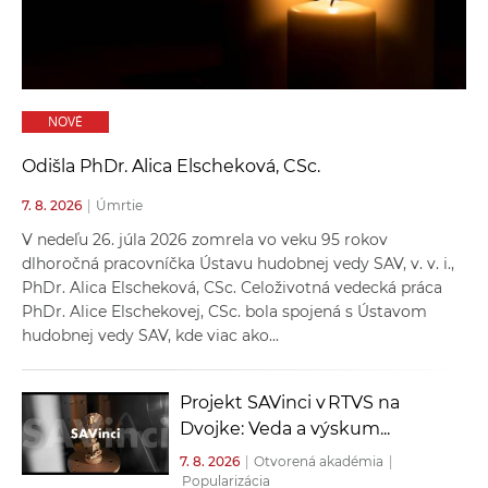
a
c
o
v
NOVÉ
n
í
Odišla PhDr. Alica Elscheková, CSc.
k
7. 8. 2026
|
Úmrtie
o
c
V nedeľu 26. júla 2026 zomrela vo veku 95 rokov
h
dlhoročná pracovníčka Ústavu hudobnej vedy SAV, v. v. i.,
PhDr. Alica Elscheková, CSc. Celoživotná vedecká práca
S
PhDr. Alice Elschekovej, CSc. bola spojená s Ústavom
A
hudobnej vedy SAV, kde viac ako...
V
Projekt SAVinci v RTVS na
Dvojke: Veda a výskum...
7. 8. 2026
|
Otvorená akadémia
|
Popularizácia