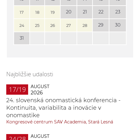
20
21
22
23
17
18
19
29
30
24
25
26
27
28
31
Najbližšie udalosti
AUGUST
17/19
2026
24. slovenská onomastická konferencia -
Kontinuita, variabilita a inovácie v
onomastike
Kongresové centrum SAV Academia, Stará Lesná
AUGUST
24/28