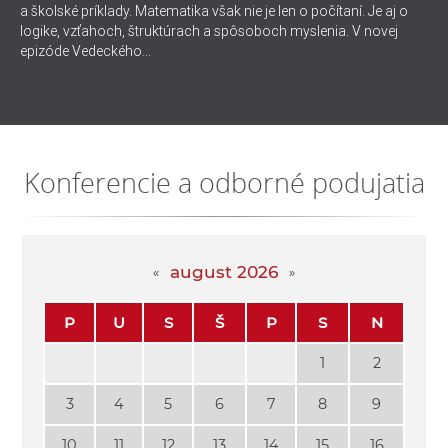
a školské príklady. Matematika však nie je len o počítaní. Je aj o
logike, vzťahoch, štruktúrach a spôsoboch myslenia. V novej
epizóde Vedeckého...
Konferencie a odborné podujatia
august 2026
P
U
S
Š
P
S
N
1
2
3
4
5
6
7
8
9
10
11
12
13
14
15
16