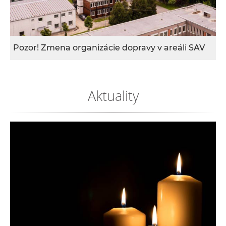
e
v
p
r
Pozor! Zmena organizácie dopravy v areáli SAV
a
c
o
Aktuality
v
n
í
č
k
a
c
h
a
p
r