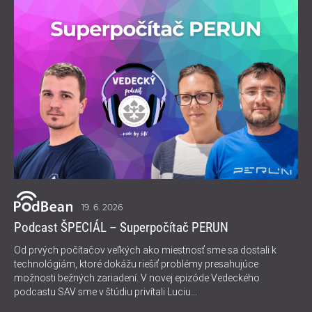
19. 6. 2026
Podcast ŠPECIÁL – Superpočítač PERUN
Od prvých počítačov veľkých ako miestnosť sme sa dostali k
technológiám, ktoré dokážu riešiť problémy presahujúce
možnosti bežných zariadení. V novej epizóde Vedeckého
podcastu SAV sme v štúdiu privítali Luciu...