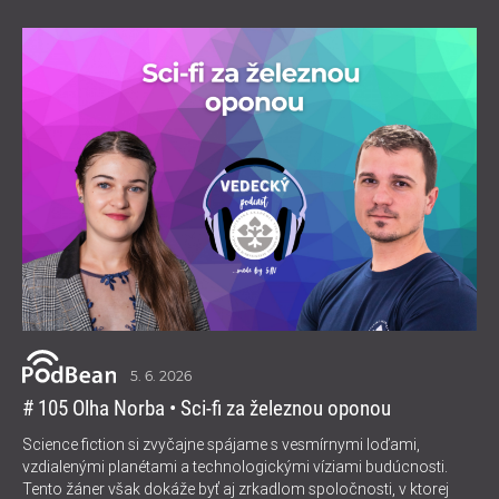
5. 6. 2026
# 105 Olha Norba • Sci-fi za železnou oponou
Science fiction si zvyčajne spájame s vesmírnymi loďami,
vzdialenými planétami a technologickými víziami budúcnosti.
Tento žáner však dokáže byť aj zrkadlom spoločnosti, v ktorej