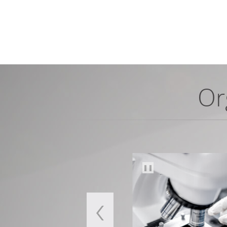
Or
❚❚