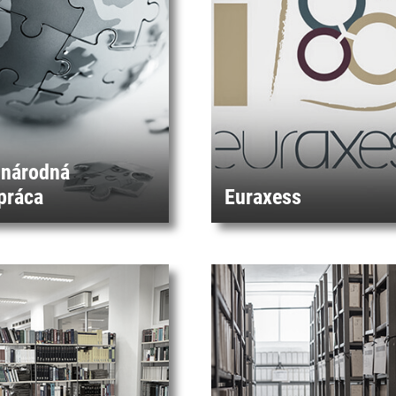
národná
práca
Euraxess