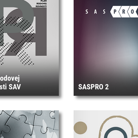
rodovej
sti SAV
SASPRO 2