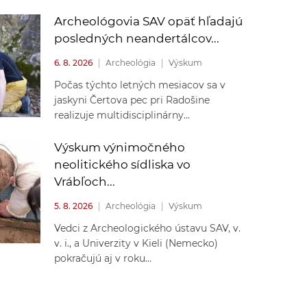
Archeológovia SAV opäť hľadajú
posledných neandertálcov...
6. 8. 2026
|
Archeológia
|
Výskum
Počas týchto letných mesiacov sa v
jaskyni Čertova pec pri Radošine
realizuje multidisciplinárny...
Výskum výnimočného
neolitického sídliska vo
Vrábľoch...
5. 8. 2026
|
Archeológia
|
Výskum
Vedci z Archeologického ústavu SAV, v.
v. i., a Univerzity v Kieli (Nemecko)
pokračujú aj v roku...