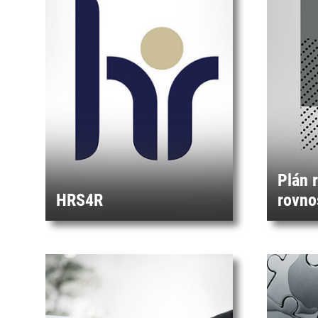
Plán 
HRS4R
rovno