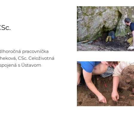
CSc.
 dlhoročná pracovníčka
scheková, CSc. Celoživotná
a spojená s Ústavom