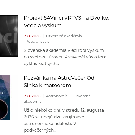
k
o
n
c
Projekt SAVinci v RTVS na Dvojke:
h
Veda a výskum...
k
S
7. 8. 2026
|
Otvorená akadémia
|
A
Popularizácia
a
V
Slovenská akadémia vied robí výskum
na svetovej úrovni. Presvedčí vás o tom
c
cyklus krátkych...
h
Pozvánka na AstroVečer Od
Slnka k meteorom
S
7. 8. 2026
|
Astronómia
|
Otvorená
akadémia
A
Už o niekoľko dní, v stredu 12. augusta
2026 sa udejú dve zaujímavé
V
astronomické udalosti. V
podvečerných...