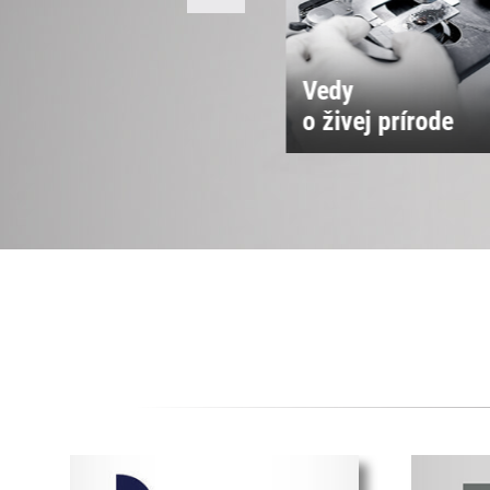
Vedy
Vedy o spoločnos
 živej prírode
a kultúre