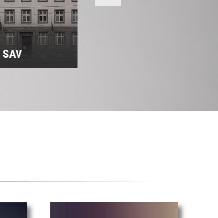
m SAV
Predsedníctvo SAV