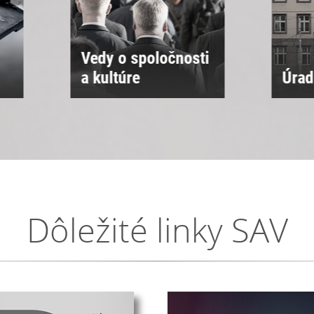
ti
Úrad SAV
Sne
Dôležité linky SAV