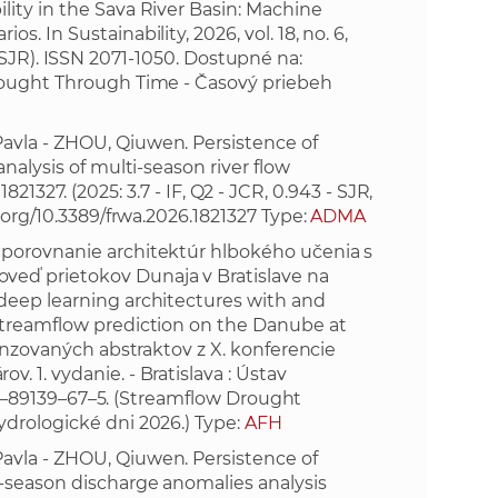
ity in the Sava River Basin: Machine
 In Sustainability, 2026, vol. 18, no. 6,
e
1 - SJR). ISSN 2071-1050. Dostupné na:
ought Through Time - Časový priebeh
avla - ZHOU, Qiuwen. Persistence of
nalysis of multi-season river flow
 1821327. (2025: 3.7 - IF, Q2 - JCR, 0.943 - SJR,
i.org/10.3389/frwa.2026.1821327
Type:
ADMA
 porovnanie architektúr hlbokého učenia s
eď prietokov Dunaja v Bratislave na
deep learning architectures with and
streamflow prediction on the Danube at
cenzovaných abstraktov z X. konferencie
 1. vydanie. - Bratislava : Ústav
8–80–89139–67–5. (Streamflow Drought
drologické dni 2026.) Type:
AFH
avla - ZHOU, Qiuwen. Persistence of
i-season discharge anomalies analysis