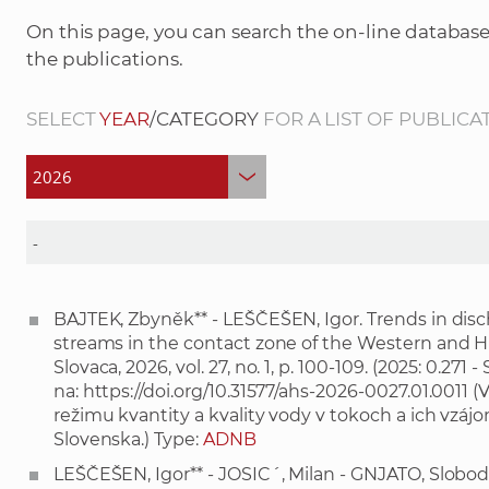
On this page, you can search the on-line database
the publications.
SELECT
YEAR
/CATEGORY
FOR A LIST OF PUBLICA
BAJTEK, Zbyněk** - LEŠČEŠEN, Igor. Trends in di
streams in the contact zone of the Western and H
Slovaca, 2026, vol. 27, no. 1, p. 100-109. (2025: 0.2
na:
https://doi.org/10.31577/ahs-2026-0027.01.0011
(V
režimu kvantity a kvality vody v tokoch a ich vz
Slovenska.) Type:
ADNB
LEŠČEŠEN, Igor** - JOSIC´, Milan - GNJATO, Slobo