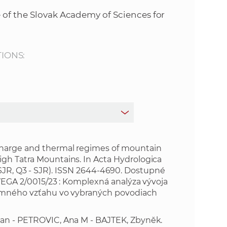
s
 of the Slovak Academy of Sciences for
S
A
TIONS:
S
w
e
b
scharge and thermal regimes of mountain
igh Tatra Mountains. In Acta Hydrologica
71 - SJR, Q3 - SJR). ISSN 2644-4690. Dostupné
s
EGA 2/0015/23 : Komplexná analýza vývoja
ájomného vzťahu vo vybraných povodiach
i
dan - PETROVIC, Ana M - BAJTEK, Zbyněk.
t