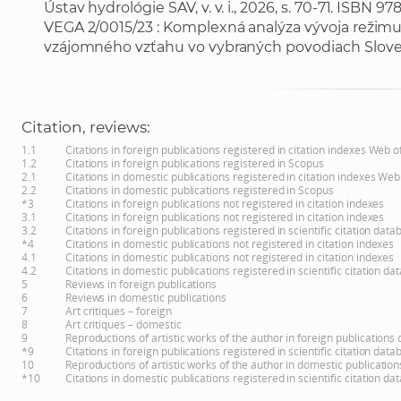
Ústav hydrológie SAV, v. v. i., 2026, s. 70-71. ISBN
VEGA 2/0015/23 : Komplexná analýza vývoja režimu 
vzájomného vzťahu vo vybraných povodiach Slove
Citation, reviews:
1.1
Citations in foreign publications registered in citation indexes Web 
1.2
Citations in foreign publications registered in Scopus
2.1
Citations in domestic publications registered in citation indexes Web
2.2
Citations in domestic publications registered in Scopus
*3
Citations in foreign publications not registered in citation indexes
3.1
Citations in foreign publications not registered in citation indexes
3.2
Citations in foreign publications registered in scientific citation d
*4
Citations in domestic publications not registered in citation indexes
4.1
Citations in domestic publications not registered in citation indexes
4.2
Citations in domestic publications registered in scientific citation 
5
Reviews in foreign publications
6
Reviews in domestic publications
7
Art critiques – foreign
8
Art critiques – domestic
9
Reproductions of artistic works of the author in foreign publications
*9
Citations in foreign publications registered in scientific citation d
10
Reproductions of artistic works of the author in domestic publicatio
*10
Citations in domestic publications registered in scientific citation 