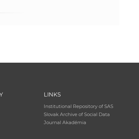
Y
LINKS
Institutional Repository of SAS
Slovak Archive of Social Data
Journal Akadémia