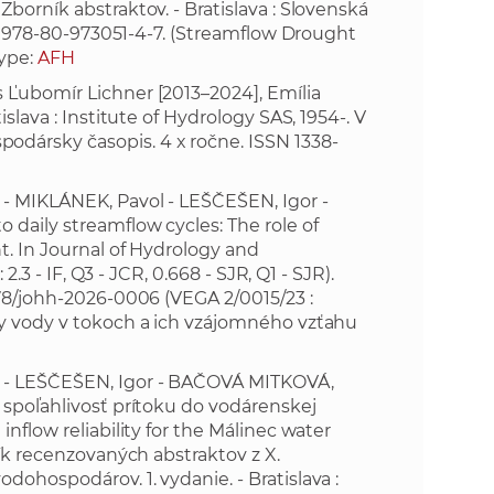
borník abstraktov. - Bratislava : Slovenská
SBN 978-80-973051-4-7. (Streamflow Drought
Type:
AFH
 Ľubomír Lichner [2013–2024], Emília
slava : Institute of Hydrology SAS, 1954-. V
dársky časopis. 4 x ročne. ISSN 1338-
- MIKLÁNEK, Pavol - LEŠČEŠEN, Igor -
daily streamflow cycles: The role of
t. In Journal of Hydrology and
2.3 - IF, Q3 - JCR, 0.668 - SJR, Q1 - SJR).
478/johh-2026-0006
(VEGA 2/0015/23 :
ty vody v tokoch a ich vzájomného vzťahu
k - LEŠČEŠEN, Igor - BAČOVÁ MITKOVÁ,
 spoľahlivosť prítoku do vodárenskej
nflow reliability for the Málinec water
ník recenzovaných abstraktov z X.
ohospodárov. 1. vydanie. - Bratislava :