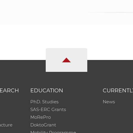
SEARCH
EDUCATION
CURRENTL
PhD. Studies
News
SAS-ERC Grants
MoRePro
ucture
DoktoGrant
Mobility Programme