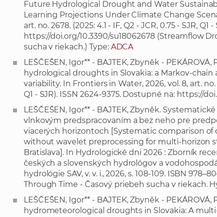
Future Hydrological Drought and Water Sustainabil
Learning Projections Under Climate Change Scenarios.
art. no. 2678. (2025: 4.1 - IF, Q2 - JCR, 0.75 - SJR, Q
https://doi.org/10.3390/su18062678
(Streamflow Dr
sucha v riekach.) Type:
ADCA
LEŠČEŠEN, Igor** - BAJTEK, Zbyněk - PEKÁROVÁ, P
hydrological droughts in Slovakia: a Markov-chain a
variability. In Frontiers in Water, 2026, vol. 8, art. no.
Q1 - SJR). ISSN 2624-9375. Dostupné na:
https://do
LEŠČEŠEN, Igor** - BAJTEK, Zbyněk. Systematické
vlnkovým predspracovaním a bez neho pre predpov
viacerých horizontoch [Systematic comparison of 
without wavelet preprocessing for multi-horizon 
Bratislava]. In Hydrologické dni 2026 : Zborník re
českých a slovenských hydrológov a vodohospodárov.
hydrológie SAV, v. v. i., 2026, s. 108-109. ISBN 97
Through Time - Časový priebeh sucha v riekach. Hy
LEŠČEŠEN, Igor** - BAJTEK, Zbyněk - PEKÁROVÁ, P
hydrometeorological droughts in Slovakia: A mult