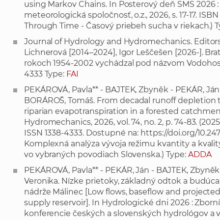
using Markov Chains. In Posterový deň SMS 2026 : Z
meteorologická spoločnosť, o.z., 2026, s. 17-17. I
Through Time - Časový priebeh sucha v riekach.) 
Journal of Hydrology and Hydromechanics. Editors
Lichnerová [2014–2024], Igor Leščešen [2026-]. Brati
rokoch 1954-2002 vychádzal pod názvom Vodohospo
4333 Type:
FAI
PEKÁROVÁ, Pavla** - BAJTEK, Zbyněk - PEKÁR, Ján 
BORÁROŠ, Tomáš. From decadal runoff depletion to 
riparian evapotranspiration in a forested catchmen
Hydromechanics, 2026, vol. 74, no. 2, p. 74-83. (2025: 
ISSN 1338-4333. Dostupné na:
https://doi.org/10.2
Komplexná analýza vývoja režimu kvantity a kvali
vo vybraných povodiach Slovenska.) Type:
ADDA
PEKÁROVÁ, Pavla** - PEKÁR, Ján - BAJTEK, Zbyně
Veronika. Nízke prietoky, základný odtok a budúca
nádrže Málinec [Low flows, baseflow and projected i
supply reservoir]. In Hydrologické dni 2026 : Zbor
konferencie českých a slovenských hydrológov a vod