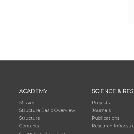
ACADEMY
SCIENCE & RE
Mission
Projects
Structure Basic Overview
Journals
Structure
Publications
Contacts
Research Infracstr
Geographic Location