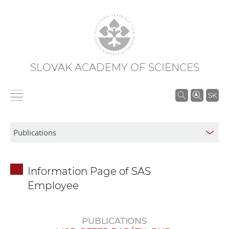
SLOVAK ACADEMY OF SCIENCES
S
SK
e
a
r
c
h
Information Page of SAS
i
Employee
n
S
A
PUBLICATIONS
S