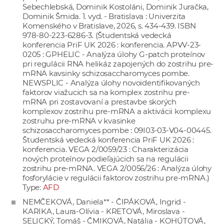
Sebechlebská, Dominik Kostoláni, Dominik Juračka,
Dominik Šmida. 1. vyd. - Bratislava : Univerzita
Komenského v Bratislave, 2026, s. 434-439. ISBN
978-80-223-6286-3. (Študentská vedecká
konferencia PriF UK 2026 : konferencia. APVV-23-
0205 : GPHELIC - Analýza úlohy G-patch proteínov
pri regulácii RNA helikáz zapojených do zostrihu pre-
mRNA kavsinky schizosaccharomyces pombe.
NEWSPLIC - Analýza úlohy novoidentifikovaných
faktorov viažucich sa na komplex zostrihu pre-
mRNA pri zostavovaní a prestavbe skorých
komplexov zostrihu pre-mRNA a aktivácii komplexu
zostruhu pre-mRNA v kvasinke
schizosaccharomyces pombe : 09I03-03-V04-00445.
Študentská vedecká konferencia PriF UK 2026 :
konferencia. VEGA 2/0059/23 : Charakterizácia
nových proteínov podieľajúcich sa na regulácii
zostrihu pre-mRNA. VEGA 2/0056/26 : Analýza úlohy
fosforylácie v regulácii faktorov zostrihu pre-mRNA.)
Type:
AFD
NEMČEKOVÁ, Daniela** - ČIPÁKOVÁ, Ingrid -
KARIKA, Laura-Olívia - KRETOVÁ, Miroslava -
SELICKÝ, Tomáš - ČMIKOVÁ, Natália - KOHÚTOVÁ,