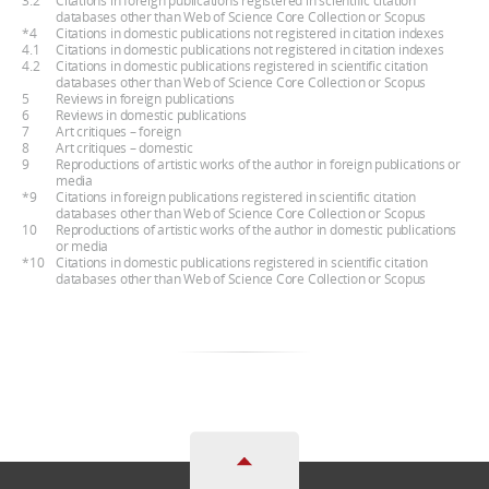
3.2
Citations in foreign publications registered in scientific citation
databases other than Web of Science Core Collection or Scopus
*4
Citations in domestic publications not registered in citation indexes
4.1
Citations in domestic publications not registered in citation indexes
4.2
Citations in domestic publications registered in scientific citation
databases other than Web of Science Core Collection or Scopus
5
Reviews in foreign publications
6
Reviews in domestic publications
7
Art critiques – foreign
8
Art critiques – domestic
9
Reproductions of artistic works of the author in foreign publications or
media
*9
Citations in foreign publications registered in scientific citation
databases other than Web of Science Core Collection or Scopus
10
Reproductions of artistic works of the author in domestic publications
or media
*10
Citations in domestic publications registered in scientific citation
databases other than Web of Science Core Collection or Scopus