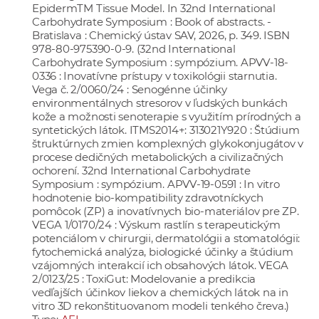
EpidermTM Tissue Model. In 32nd International
Carbohydrate Symposium : Book of abstracts. -
Bratislava : Chemický ústav SAV, 2026, p. 349. ISBN
978-80-975390-0-9. (32nd International
Carbohydrate Symposium : sympózium. APVV-18-
0336 : Inovatívne prístupy v toxikológii starnutia.
Vega č. 2/0060/24 : Senogénne účinky
environmentálnych stresorov v ľudských bunkách
kože a možnosti senoterapie s využitím prírodných a
syntetických látok. ITMS2014+: 313021Y920 : Štúdium
štruktúrnych zmien komplexných glykokonjugátov v
procese dedičných metabolických a civilizačných
ochorení. 32nd International Carbohydrate
Symposium : sympózium. APVV-19-0591 : In vitro
hodnotenie bio-kompatibility zdravotníckych
pomôcok (ZP) a inovatívnych bio-materiálov pre ZP.
VEGA 1/0170/24 : Výskum rastlín s terapeutickým
potenciálom v chirurgii, dermatológii a stomatológii:
fytochemická analýza, biologické účinky a štúdium
vzájomných interakcií ich obsahových látok. VEGA
2/0123/25 : ToxiGut: Modelovanie a predikcia
vedľajších účinkov liekov a chemických látok na in
vitro 3D rekonštituovanom modeli tenkého čreva.)