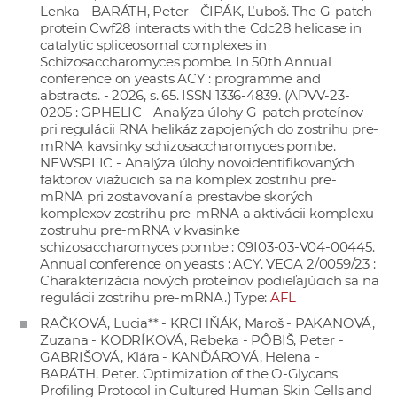
Lenka - BARÁTH, Peter - ČIPÁK, Ľuboš. The G-patch
protein Cwf28 interacts with the Cdc28 helicase in
catalytic spliceosomal complexes in
Schizosaccharomyces pombe. In 50th Annual
conference on yeasts ACY : programme and
abstracts. - 2026, s. 65. ISSN 1336-4839. (APVV-23-
0205 : GPHELIC - Analýza úlohy G-patch proteínov
pri regulácii RNA helikáz zapojených do zostrihu pre-
mRNA kavsinky schizosaccharomyces pombe.
NEWSPLIC - Analýza úlohy novoidentifikovaných
faktorov viažucich sa na komplex zostrihu pre-
mRNA pri zostavovaní a prestavbe skorých
komplexov zostrihu pre-mRNA a aktivácii komplexu
zostruhu pre-mRNA v kvasinke
schizosaccharomyces pombe : 09I03-03-V04-00445.
Annual conference on yeasts : ACY. VEGA 2/0059/23 :
Charakterizácia nových proteínov podieľajúcich sa na
regulácii zostrihu pre-mRNA.) Type:
AFL
RAČKOVÁ, Lucia** - KRCHŇÁK, Maroš - PAKANOVÁ,
Zuzana - KODRÍKOVÁ, Rebeka - PÔBIŠ, Peter -
GABRIŠOVÁ, Klára - KANĎÁROVÁ, Helena -
BARÁTH, Peter. Optimization of the O-Glycans
Profiling Protocol in Cultured Human Skin Cells and