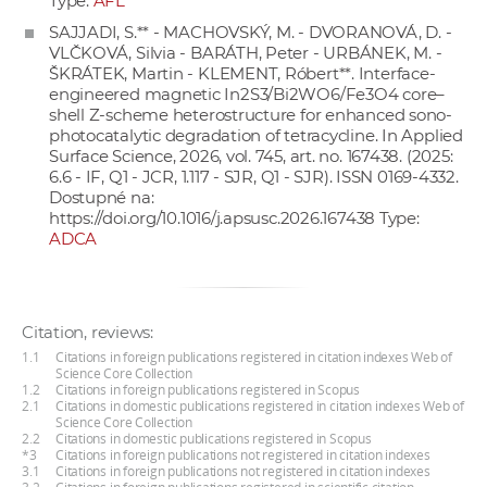
Type:
AFL
SAJJADI, S.** - MACHOVSKÝ, M. - DVORANOVÁ, D. -
VLČKOVÁ, Silvia - BARÁTH, Peter - URBÁNEK, M. -
ŠKRÁTEK, Martin - KLEMENT, Róbert**. Interface-
engineered magnetic In2S3/Bi2WO6/Fe3O4 core–
shell Z-scheme heterostructure for enhanced sono-
photocatalytic degradation of tetracycline. In Applied
Surface Science, 2026, vol. 745, art. no. 167438. (2025:
6.6 - IF, Q1 - JCR, 1.117 - SJR, Q1 - SJR). ISSN 0169-4332.
Dostupné na:
https://doi.org/10.1016/j.apsusc.2026.167438
Type:
ADCA
Citation, reviews:
1.1
Citations in foreign publications registered in citation indexes Web of
Science Core Collection
1.2
Citations in foreign publications registered in Scopus
2.1
Citations in domestic publications registered in citation indexes Web of
Science Core Collection
2.2
Citations in domestic publications registered in Scopus
*3
Citations in foreign publications not registered in citation indexes
3.1
Citations in foreign publications not registered in citation indexes