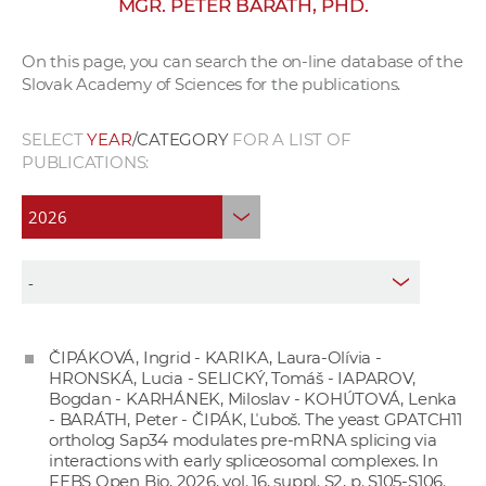
MGR. PETER BARÁTH, PHD.
w
o
On this page, you can search the on-line database of the
r
Slovak Academy of Sciences for the publications.
k
e
SELECT
YEAR
/CATEGORY
FOR A LIST OF
r
PUBLICATIONS:
s
ČIPÁKOVÁ, Ingrid - KARIKA, Laura-Olívia -
HRONSKÁ, Lucia - SELICKÝ, Tomáš - IAPAROV,
Bogdan - KARHÁNEK, Miloslav - KOHÚTOVÁ, Lenka
- BARÁTH, Peter - ČIPÁK, Ľuboš. The yeast GPATCH11
ortholog Sap34 modulates pre-mRNA splicing via
interactions with early spliceosomal complexes. In
FEBS Open Bio, 2026, vol. 16, suppl. S2, p. S105-S106.