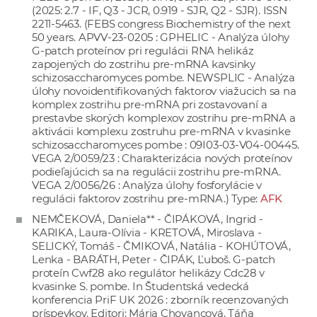
(2025: 2.7 - IF, Q3 - JCR, 0.919 - SJR, Q2 - SJR). ISSN
2211-5463. (FEBS congress Biochemistry of the next
50 years. APVV-23-0205 : GPHELIC - Analýza úlohy
G-patch proteínov pri regulácii RNA helikáz
zapojených do zostrihu pre-mRNA kavsinky
schizosaccharomyces pombe. NEWSPLIC - Analýza
úlohy novoidentifikovaných faktorov viažucich sa na
komplex zostrihu pre-mRNA pri zostavovaní a
prestavbe skorých komplexov zostrihu pre-mRNA a
aktivácii komplexu zostruhu pre-mRNA v kvasinke
schizosaccharomyces pombe : 09I03-03-V04-00445.
VEGA 2/0059/23 : Charakterizácia nových proteínov
podieľajúcich sa na regulácii zostrihu pre-mRNA.
VEGA 2/0056/26 : Analýza úlohy fosforylácie v
regulácii faktorov zostrihu pre-mRNA.) Type:
AFK
NEMČEKOVÁ, Daniela** - ČIPÁKOVÁ, Ingrid -
KARIKA, Laura-Olívia - KRETOVÁ, Miroslava -
SELICKÝ, Tomáš - ČMIKOVÁ, Natália - KOHÚTOVÁ,
Lenka - BARÁTH, Peter - ČIPÁK, Ľuboš. G-patch
proteín Cwf28 ako regulátor helikázy Cdc28 v
kvasinke S. pombe. In Študentská vedecká
konferencia PriF UK 2026 : zborník recenzovaných
príspevkov. Editori: Mária Chovancová, Táňa