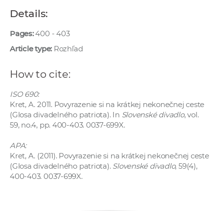
w
Details:
o
r
Pages:
400 - 403
k
Article type:
Rozhľad
e
r
How to cite:
s
ISO 690:
Kret, A. 2011. Povyrazenie si na krátkej nekonečnej ceste
(Glosa divadelného patriota). In
Slovenské divadlo
, vol.
59, no.4, pp. 400-403. 0037-699X.
APA:
Kret, A. (2011). Povyrazenie si na krátkej nekonečnej ceste
(Glosa divadelného patriota).
Slovenské divadlo
, 59(4),
400-403. 0037-699X.