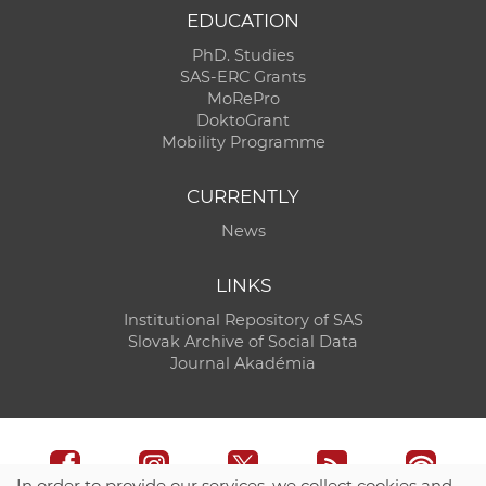
EDUCATION
PhD. Studies
SAS-ERC Grants
MoRePro
DoktoGrant
Mobility Programme
CURRENTLY
News
LINKS
Institutional Repository of SAS
Slovak Archive of Social Data
Journal Akadémia
In order to provide our services, we collect cookies and