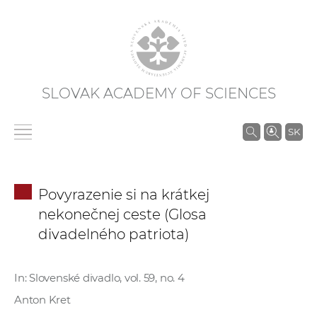
SLOVAK ACADEMY OF SCIENCES
S
SK
e
a
r
Povyrazenie si na krátkej
c
nekonečnej ceste (Glosa
h
divadelného patriota)
i
n
S
In: Slovenské divadlo, vol. 59, no. 4
A
Anton Kret
S