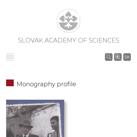
SLOVAK ACADEMY OF SCIENCES
S
SK
e
a
r
Monography profile
c
h
i
n
S
A
S