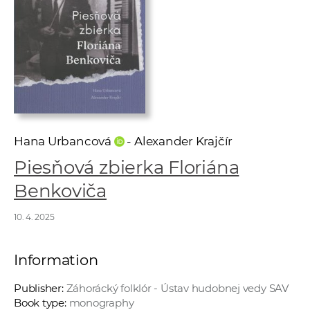
w
o
r
k
e
r
s
Hana Urbancová
- Alexander Krajčír
Piesňová zbierka Floriána
Benkoviča
10. 4. 2025
Information
Publisher:
Záhorácký folklór - Ústav hudobnej vedy SAV
Book type:
monography