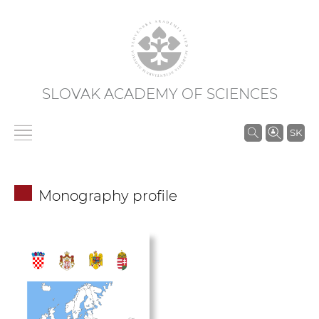
SLOVAK ACADEMY OF SCIENCES
S
SK
e
a
r
Monography profile
c
h
i
n
S
A
S