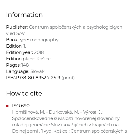
Information
Publisher:
Centrum spoločenských a psychologických
vied SAV
Book type:
monography
Edition:
1.
Edition year:
2018
Edition place:
Košice
Pages:
148
Language:
Slovak
ISBN 978-80-89524-25-9
(print).
How to cite
ISO 690:
Homišinová, M. - Ďurkovská, M. - Výrost, J.:
Spoločenskovedné súvislosti hovorenej slovenčiny
mladej generácie Slovákov žijúcich v krajinách na
Dolnej zemi . 1 vyd. Košice : Centrum spoločenských a