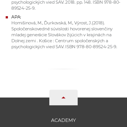
psychologických vied SAV. 2018. pp. 148. ISBN 978-80-
89524-25-9.
APA:
Homišinová, M., Ďurkovská, M., Výrost, J.(2018).
Spoločenskovedné súvislosti hovorenej slovenčiny
mladej generácie Slovákov žijúcich v krajinách na
Dolnej zemi . Košice : Centrum spoločenských a
psychologických vied SAV. ISBN 978-80-89524-25-9.
ACADEMY