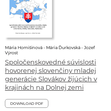
w
o
r
k
e
r
s
Mária Homišinová - Mária Ďurkovská - Jozef
Výrost
Spoločenskovedné súvislosti
hovorenej slovenčiny mladej
generácie Slovákov žijúcich v
krajinách na Dolnej zemi
DOWNLOAD PDF